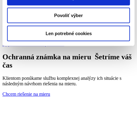
právnych krokov s množstvom výnimiek a obmedzení.
Nezáväzná objednávka
Bezplatná služba
Povoliť výber
Vyplňte nezáväznú objednávku a získajte predstavu o cene
Len potrebné cookies
ochrannej známky pre svoju značku.
Vyplňte nezáväznú objednávku
Ochranná známka na mieru
Šetríme váš
čas
Klientom ponúkame službu komplexnej analýzy ich situácie s
následným návrhom riešenia na mieru.
Chcem riešenie na mieru