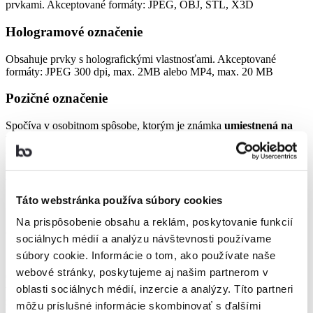
prvkami. Akceptované formáty: JPEG, OBJ, STL, X3D
Hologramové označenie
Obsahuje prvky s holografickými vlastnosťami. Akceptované
formáty: JPEG 300 dpi, max. 2MB alebo MP4, max. 20 MB
Pozičné označenie
Spočíva v osobitnom spôsobe, ktorým je známka
umiestnená na
výrobok alebo k nemu pripevnená.
Akceptované formáty: JPEG,
300 dpi, max. 2MB
Viac o ochrannej známke
Táto webstránka používa súbory cookies
Na prispôsobenie obsahu a reklám, poskytovanie funkcií
Akú územnú platnosť môže mať
sociálnych médií a analýzu návštevnosti používame
ochranná známka?
súbory cookie. Informácie o tom, ako používate naše
webové stránky, poskytujeme aj našim partnerom v
Ochranná známka platí iba pre územie, kde je zaregistrovaná. Pri
voľbe územnej platnosti sa teda rozhodujete o tom, pre aké územie
oblasti sociálnych médií, inzercie a analýzy. Títo partneri
žiadate ochranu pre svoju značku.
môžu príslušné informácie skombinovať s ďalšími